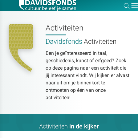
Zoe
Dir
Activiteiten
Davidsfonds
Activiteiten
Zoek:
Ben je geïnteresseerd in taal,
geschiedenis, kunst of erfgoed? Zoek
Zoeken
op deze pagina naar een activiteit die
jij interessant vindt. Wij kijken er alvast
naar uit om je binnenkort te
ontmoeten op één van onze
activiteiten!
Activiteiten
in de kijker