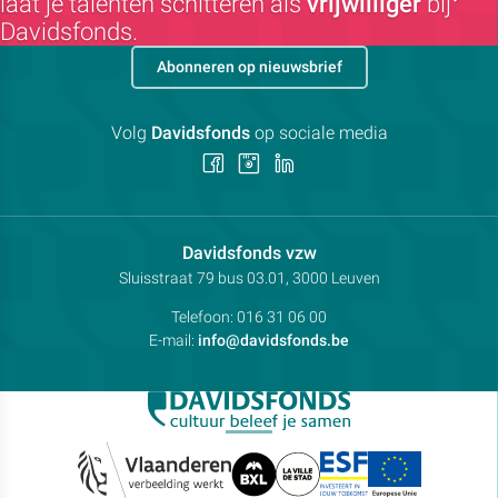
laat je talenten schitteren als
vrijwilliger
bij
Davidsfonds.
Abonneren op nieuwsbrief
Volg
Davidsfonds
op sociale media
Volg
Volg
Volg
ons
ons
ons
op
op
op
Facebook
Instagram
LinkedIn
Contactpersoon:
Davidsfonds vzw
Adres:
Sluisstraat 79
bus 03.01, 3000
Leuven
Telefoon:
016 31 06 00
E-mail:
info@davidsfonds.be