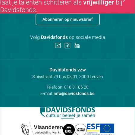
laat je talenten schitteren als
vrijwilliger
bij
Davidsfonds.
Abonneren op nieuwsbrief
Volg
Davidsfonds
op sociale media
Volg
Volg
Volg
ons
ons
ons
op
op
op
Facebook
Instagram
LinkedIn
Contactpersoon:
Davidsfonds vzw
Adres:
Sluisstraat 79
bus 03.01, 3000
Leuven
Telefoon:
016 31 06 00
E-mail:
info@davidsfonds.be