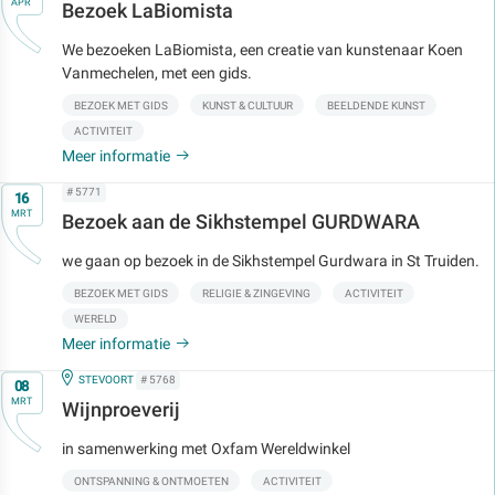
APR
Bezoek LaBiomista
We bezoeken LaBiomista, een creatie van kunstenaar Koen
Vanmechelen, met een gids.
BEZOEK MET GIDS
KUNST & CULTUUR
BEELDENDE KUNST
ACTIVITEIT
Meer informatie
Op
# 5771
16
MRT
Bezoek aan de Sikhstempel GURDWARA
we gaan op bezoek in de Sikhstempel Gurdwara in St Truiden.
BEZOEK MET GIDS
RELIGIE & ZINGEVING
ACTIVITEIT
WERELD
Meer informatie
Op
IN
STEVOORT
# 5768
08
MRT
Wijnproeverij
in samenwerking met Oxfam Wereldwinkel
ONTSPANNING & ONTMOETEN
ACTIVITEIT