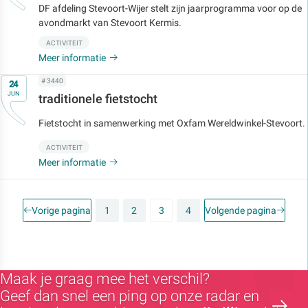
DF afdeling Stevoort-Wijer stelt zijn jaarprogramma voor op de
avondmarkt van Stevoort Kermis.
ACTIVITEIT
Meer informatie
Op
# 3440
24
JUN
traditionele fietstocht
Fietstocht in samenwerking met Oxfam Wereldwinkel-Stevoort.
ACTIVITEIT
Meer informatie
Vorige pagina
1
2
3
4
Volgende pagina
Maak je graag mee het verschil?
Geef dan snel een ping op onze radar en