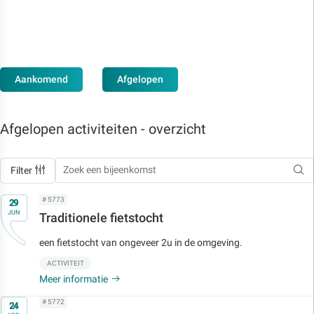
Aankomend
Afgelopen
Afgelopen activiteiten - overzicht
Filter
Op
# 5773
29
JUN
Traditionele fietstocht
een fietstocht van ongeveer 2u in de omgeving.
ACTIVITEIT
Meer informatie
Op
# 5772
24