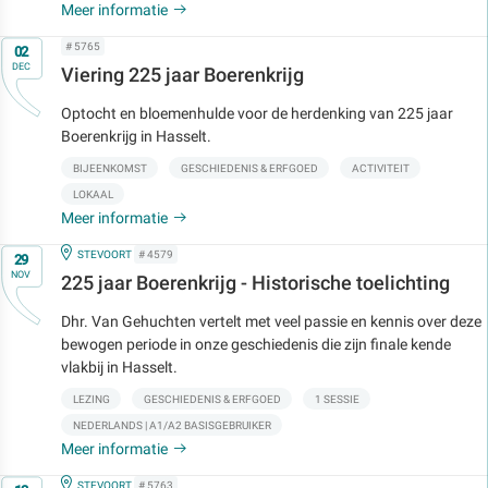
Meer informatie
Op
# 5765
02
DEC
Viering 225 jaar Boerenkrijg
Optocht en bloemenhulde voor de herdenking van 225 jaar
Boerenkrijg in Hasselt.
BIJEENKOMST
GESCHIEDENIS & ERFGOED
ACTIVITEIT
LOKAAL
Meer informatie
Op
IN
STEVOORT
# 4579
29
NOV
225 jaar Boerenkrijg - Historische toelichting
Dhr. Van Gehuchten vertelt met veel passie en kennis over deze
bewogen periode in onze geschiedenis die zijn finale kende
vlakbij in Hasselt.
LEZING
GESCHIEDENIS & ERFGOED
1 SESSIE
NEDERLANDS | A1/A2 BASISGEBRUIKER
Meer informatie
Op
IN
STEVOORT
# 5763