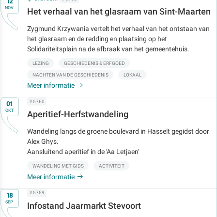
12
NOV
Het verhaal van het glasraam van Sint-Maarten
Zygmund Krzywania vertelt het verhaal van het ontstaan van
het glasraam en de redding en plaatsing op het
Solidariteitsplain na de afbraak van het gemeentehuis.
LEZING
GESCHIEDENIS & ERFGOED
NACHTEN VAN DE GESCHIEDENIS
LOKAAL
Meer informatie
Op
# 5760
01
OKT
Aperitief-Herfstwandeling
Wandeling langs de groene boulevard in Hasselt gegidst door
Alex Ghys.
Aansluitend aperitief in de 'Aa Letjaen'
WANDELING MET GIDS
ACTIVITEIT
Meer informatie
Op
# 5759
18
SEP
Infostand Jaarmarkt Stevoort