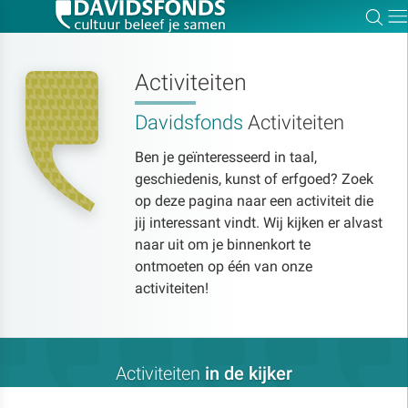
Zoe
Dir
Activiteiten
Davidsfonds
Activiteiten
Zoek:
Ben je geïnteresseerd in taal,
geschiedenis, kunst of erfgoed? Zoek
Zoeken
op deze pagina naar een activiteit die
jij interessant vindt. Wij kijken er alvast
naar uit om je binnenkort te
ontmoeten op één van onze
activiteiten!
Activiteiten
in de kijker