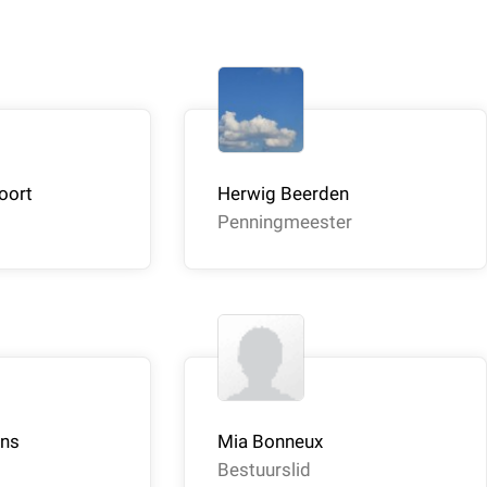
oort
Herwig Beerden
Penningmeester
ans
Mia Bonneux
Bestuurslid