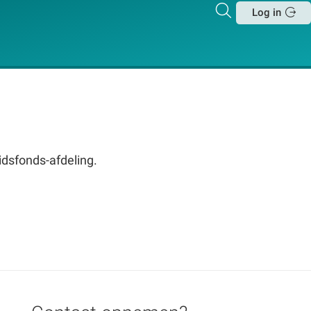
Zoeken
Log in
Sluit
vidsfonds-afdeling.